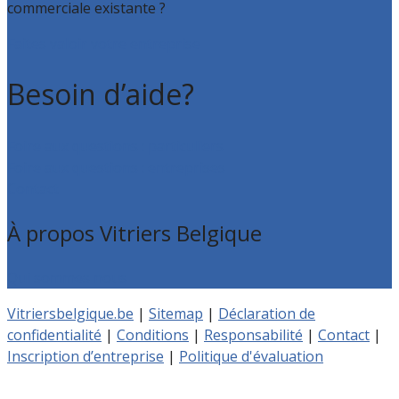
commerciale existante ?
Faites valoir votre entreprise
Besoin d’aide?
Foire aux questions : particuliers
Foire aux questions : entreprises
Contact
À propos Vitriers Belgique
Qui sommes nous
Vitriersbelgique.be
|
Sitemap
|
Déclaration de
confidentialité
|
Conditions
|
Responsabilité
|
Contact
|
Inscription d’entreprise
|
Politique d'évaluation