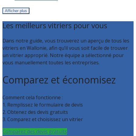
Afficher plus
Les meilleurs vitriers pour vous
Dans notre guide, vous trouverez un aperçu de tous les
vitriers en Wallonie, afin qu’il vous soit facile de trouver
un vitrier approprié. Notre équipe a sélectionné pour
vous manuellement toutes les entreprises.
Comparez et économisez
Comment cela fonctionne :
1. Remplissez le formulaire de devis
2. Obtenez des devis gratuits
3. Comparez et choisissez un vitrier
Comparez des devis gratuits