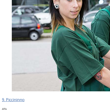
9. Piccininno
(0)