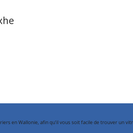
xhe
iers en Wallonie, afin qu’il vous soit facile de trouver un v