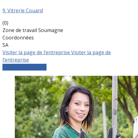
9. Vitrerie Couard
(0)
Zone de travail Soumagne
Coordonnées
SA
Visiter la page de l’entreprise
Visiter la page de
l’entreprise
Comparer les devis