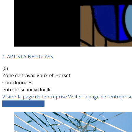
1. ART STAINED GLASS
(0)
Zone de travail Vaux-et-Borset
Coordonnées
entreprise individuelle
Visiter la page de l’entreprise
Visiter la page de l’entrepris
Comparer les devis