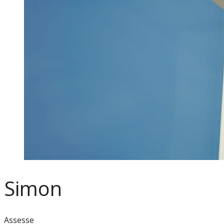
Simon
Assesse