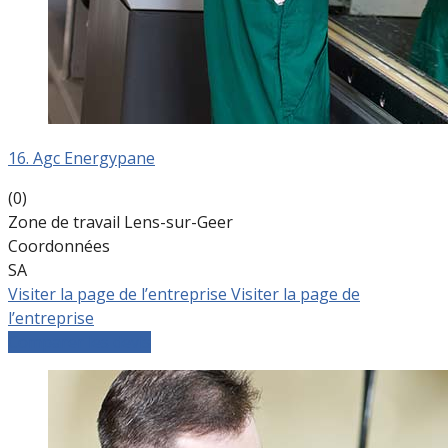
16. Agc Energypane
(0)
Zone de travail Lens-sur-Geer
Coordonnées
SA
Visiter la page de l’entreprise
Visiter la page de
l’entreprise
Comparer les devis